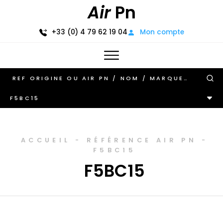
Air
Pn
+33 (0) 4 79 62 19 04
Mon compte
F5BC15
ACCUEIL
-
RÉFÉRENCE AIR PN
-
F5BC15
F5BC15