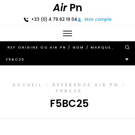
Air
Pn
+33 (0) 4 79 62 19 04
Mon compte
F5BC25
ACCUEIL
-
RÉFÉRENCE AIR PN
-
F5BC25
F5BC25