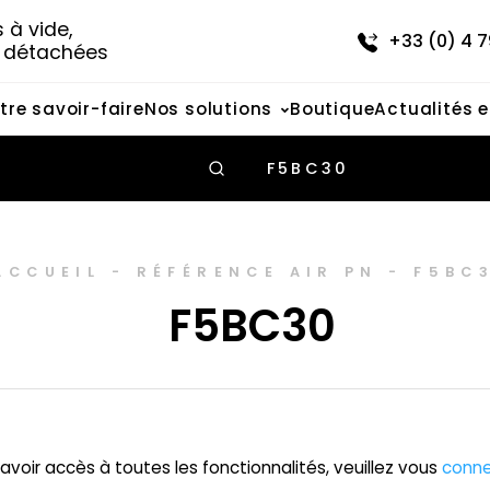
à vide, 
+33 (0) 4 7
s détachées
tre savoir-faire
Nos solutions
Boutique
Actualités 
F5BC30
ACCUEIL
-
RÉFÉRENCE AIR PN
-
F5BC
F5BC30
avoir accès à toutes les fonctionnalités, veuillez vous
conne