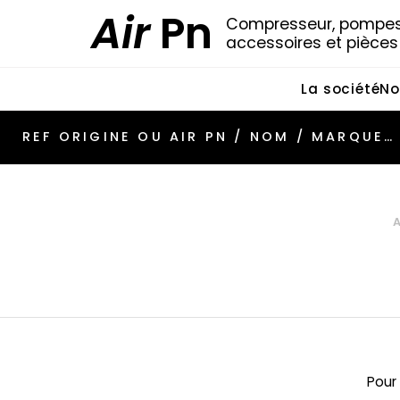
Air
Pn
Compresseur, pompes 
accessoires et pièce
La société
No
Pour 