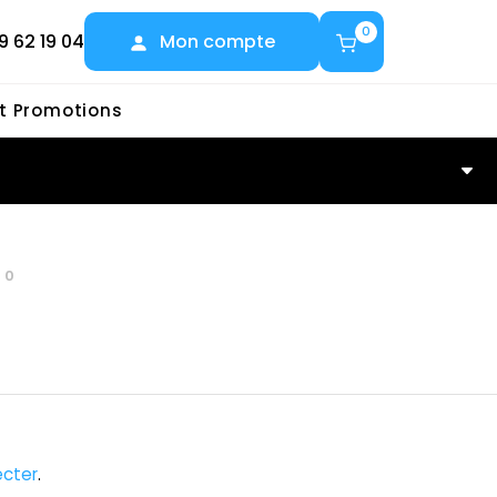
0
9 62 19 04
Mon compte
et Promotions
30
cter
.