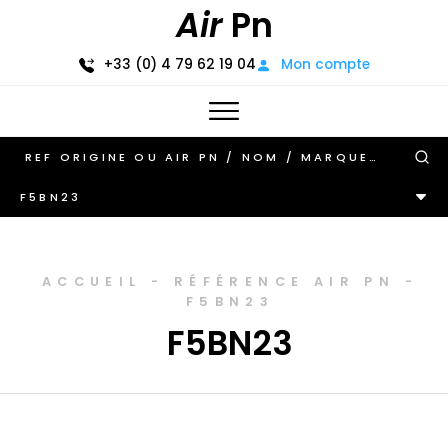
Air
Pn
+33 (0) 4 79 62 19 04
Mon compte
F5BN23
ACCUEIL
-
RÉFÉRENCE AIR PN
-
F5BN23
F5BN23