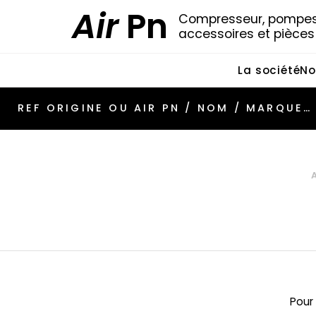
Air
Pn
Compresseur, pompes 
accessoires et pièce
La société
No
Pour 