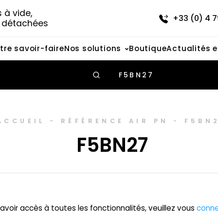
à vide, 
+33 (0) 4 7
s détachées
tre savoir-faire
Nos solutions
Boutique
Actualités 
F5BN27
ACCUEIL
-
RÉFÉRENCE AIR PN
-
F5BN
F5BN27
avoir accès à toutes les fonctionnalités, veuillez vous
conne