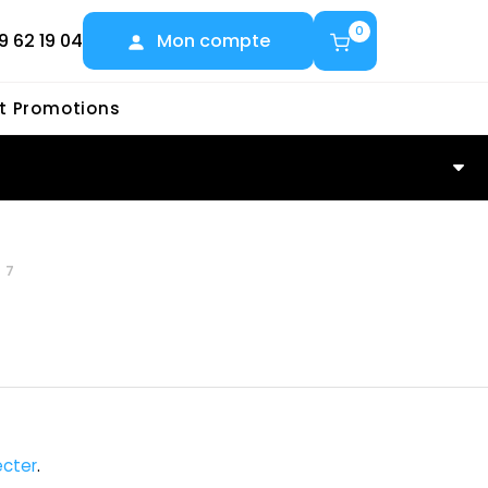
0
9 62 19 04
Mon compte
et Promotions
27
cter
.