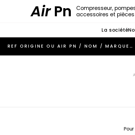
Air
Pn
Compresseur, pompes 
accessoires et pièce
La société
No
Pour 