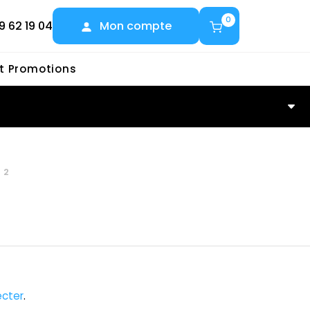
0
9 62 19 04
Mon compte
et Promotions
32
cter
.