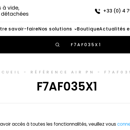
à vide, 
+33 (0) 4 7
s détachées
tre savoir-faire
Nos solutions
Boutique
Actualités 
F7AF035X1
CCUEIL
-
RÉFÉRENCE AIR PN
-
F7AF03
F7AF035X1
avoir accès à toutes les fonctionnalités, veuillez vous
conne