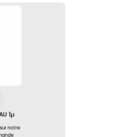
AU 1µ
 sur notre
mmande