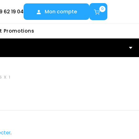
0
9 62 19 04
Mon compte
et Promotions
5X1
cter
.