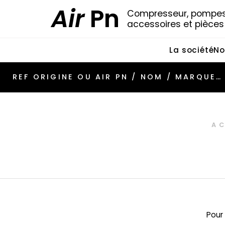
Air
Pn
Compresseur, pompes 
accessoires et pièce
La société
No
A
Pour 