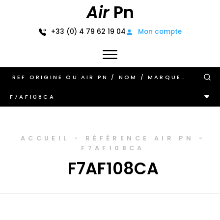
Air
Pn
+33 (0) 4 79 62 19 04
Mon compte
F7AF108CA
ACCUEIL
-
RÉFÉRENCE AIR PN
-
F7AF108CA
F7AF108CA