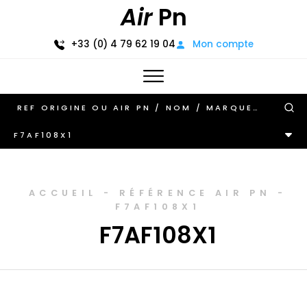
Air
Pn
+33 (0) 4 79 62 19 04
Mon compte
F7AF108X1
ACCUEIL
-
RÉFÉRENCE AIR PN
-
F7AF108X1
F7AF108X1