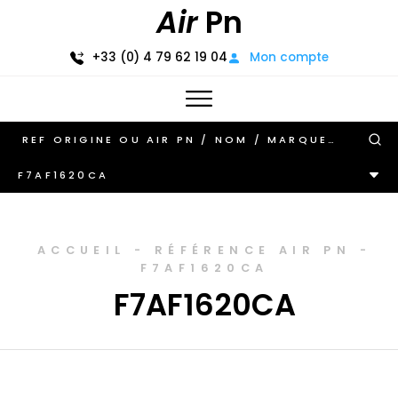
Air
Pn
+33 (0) 4 79 62 19 04
Mon compte
F7AF1620CA
ACCUEIL
-
RÉFÉRENCE AIR PN
-
F7AF1620CA
F7AF1620CA