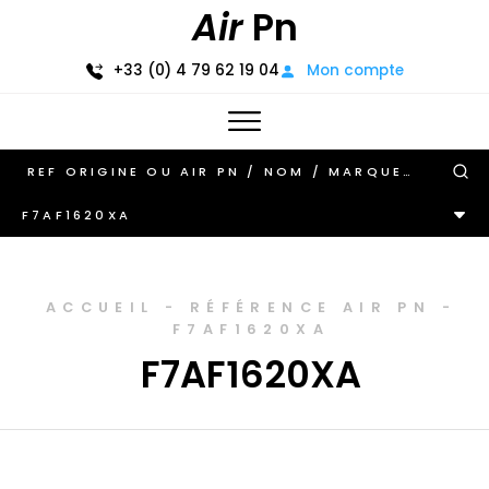
Air
Pn
+33 (0) 4 79 62 19 04
Mon compte
F7AF1620XA
ACCUEIL
-
RÉFÉRENCE AIR PN
-
F7AF1620XA
F7AF1620XA