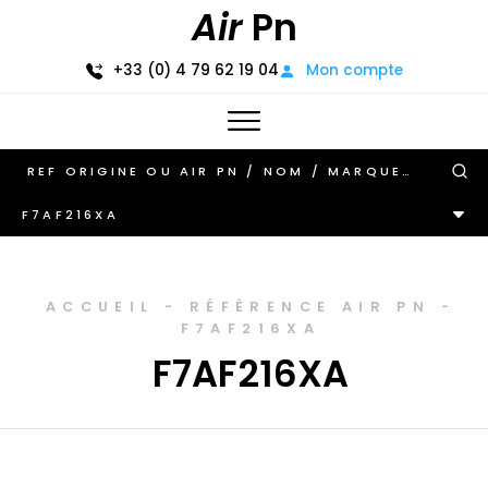
Air
Pn
+33 (0) 4 79 62 19 04
Mon compte
F7AF216XA
ACCUEIL
-
RÉFÉRENCE AIR PN
-
F7AF216XA
F7AF216XA