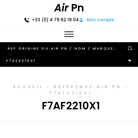
Air
Pn
+33 (0) 4 79 62 19 04
Mon compte
F7AF2210X1
ACCUEIL
-
RÉFÉRENCE AIR PN
-
F7AF2210X1
F7AF2210X1