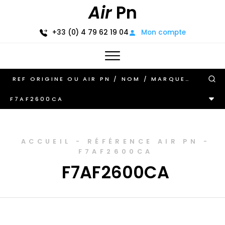
Air
Pn
+33 (0) 4 79 62 19 04
Mon compte
F7AF2600CA
ACCUEIL
-
RÉFÉRENCE AIR PN
-
F7AF2600CA
F7AF2600CA