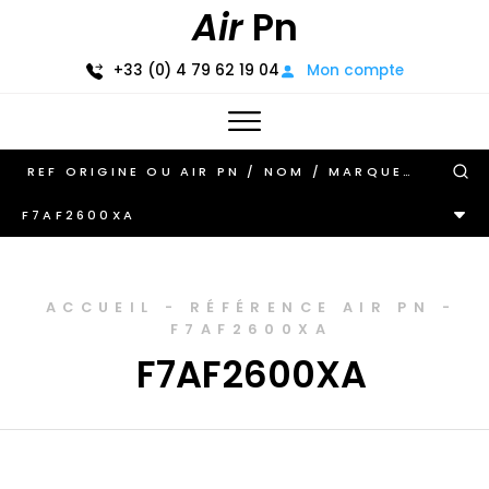
Air
Pn
+33 (0) 4 79 62 19 04
Mon compte
F7AF2600XA
ACCUEIL
-
RÉFÉRENCE AIR PN
-
F7AF2600XA
F7AF2600XA