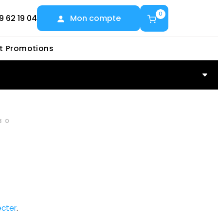
0
9 62 19 04
Mon compte
et Promotions
30
cter
.