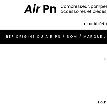
Air
Pn
Compresseur, pompes 
accessoires et pièce
La société
No
Pour 