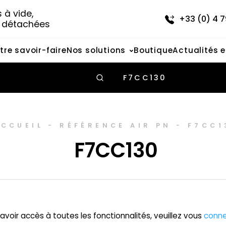
à vide, 
+33 (0) 4 7
s détachées
tre savoir-faire
Nos solutions
Boutique
Actualités 
F7CC130
ACCUEIL
-
RÉFÉRENCE AIR PN
-
F7CC1
F7CC130
avoir accès à toutes les fonctionnalités, veuillez vous
conne