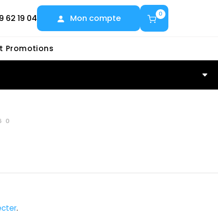
0
9 62 19 04
Mon compte
et Promotions
60
cter
.