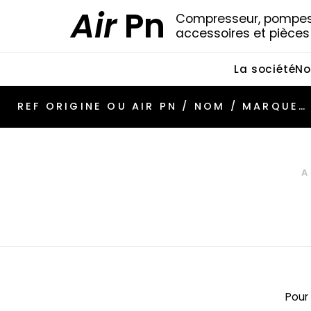
Air
Pn
Compresseur, pompes 
accessoires et pièce
La société
No
Pour 