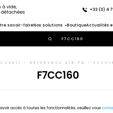
à vide, 
+33 (0) 4 7
s détachées
tre savoir-faire
Nos solutions
Boutique
Actualités 
F7CC160
ACCUEIL
-
RÉFÉRENCE AIR PN
-
F7CC1
F7CC160
avoir accès à toutes les fonctionnalités, veuillez vous
conne