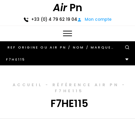
Air
Pn
+33 (0) 4 79 62 19 04
Mon compte
F7HE115
ACCUEIL
-
RÉFÉRENCE AIR PN
-
F7HE115
F7HE115