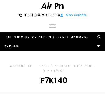
Air
Pn
+33 (0) 4 79 62 19 04
Mon compte
F7K140
ACCUEIL
-
RÉFÉRENCE AIR PN
-
F7K140
F7K140