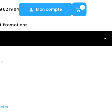
0
9 62 19 04
Mon compte
et Promotions
60
cter
.