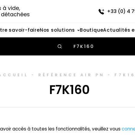
à vide, 
+33 (0) 4 7
s détachées
tre savoir-faire
Nos solutions
Boutique
Actualités 
F7K160
ACCUEIL
-
RÉFÉRENCE AIR PN
-
F7K1
F7K160
avoir accès à toutes les fonctionnalités, veuillez vous
conne