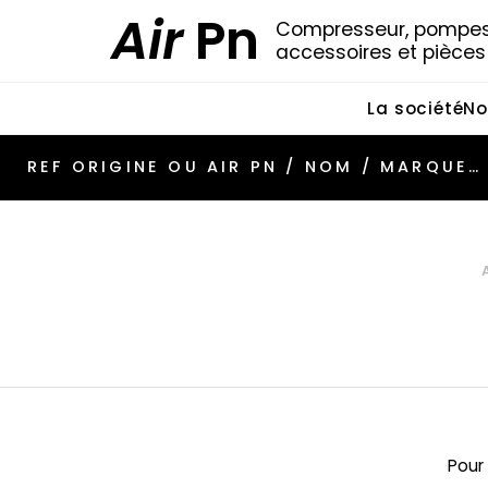
Air
Pn
Compresseur, pompes 
accessoires et pièce
La société
No
Pour 