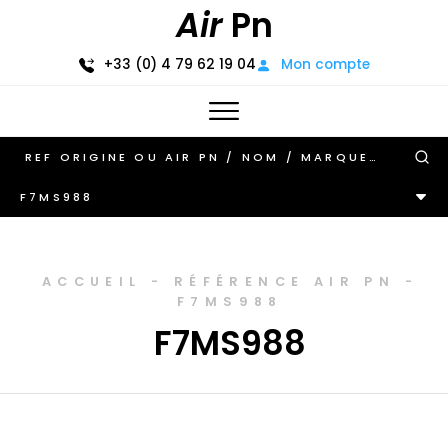
Air
Pn
+33 (0) 4 79 62 19 04
Mon compte
F7MS988
ACCUEIL
-
RÉFÉRENCE AIR PN
-
F7MS988
F7MS988