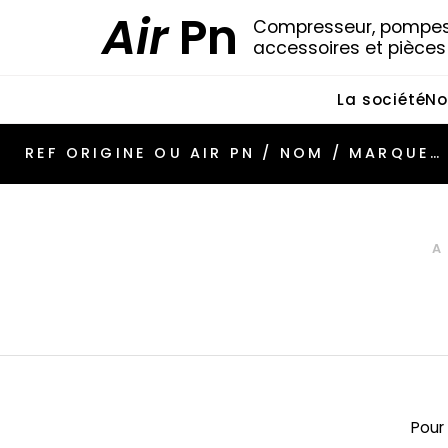
Air
Pn
Compresseur, pompes 
accessoires et pièce
La société
No
A
Pour 