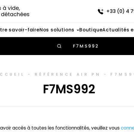
à vide, 
+33 (0) 4 7
s détachées
tre savoir-faire
Nos solutions
Boutique
Actualités 
F7MS992
CCUEIL
-
RÉFÉRENCE AIR PN
-
F7MS9
F7MS992
avoir accès à toutes les fonctionnalités, veuillez vous
conne