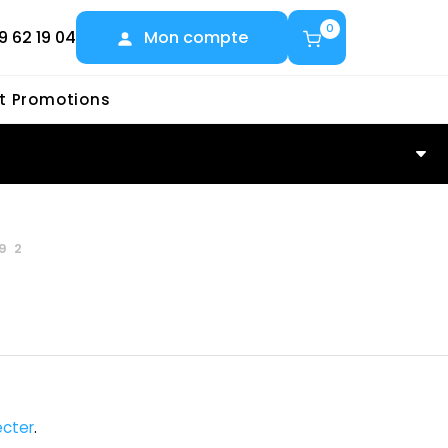
0
9 62 19 04
Mon compte
et Promotions
92
cter
.