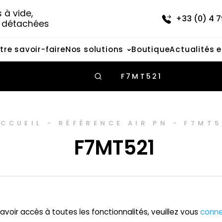
à vide, 
+33 (0) 4 7
s détachées
tre savoir-faire
Nos solutions
Boutique
Actualités 
F7MT521
ACCUEIL
-
RÉFÉRENCE AIR PN
-
F7MT5
F7MT521
avoir accès à toutes les fonctionnalités, veuillez vous
conne