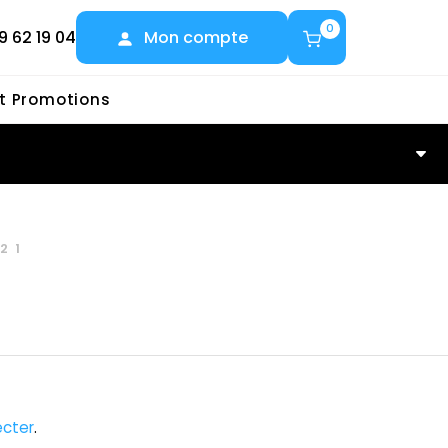
0
9 62 19 04
Mon compte
et Promotions
21
cter
.