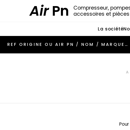
Air
Pn
Compresseur, pompes 
accessoires et pièce
La société
No
Pour 