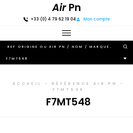
Air
Pn
+33 (0) 4 79 62 19 04
Mon compte
F7MT548
ACCUEIL
-
RÉFÉRENCE AIR PN
-
F7MT548
F7MT548