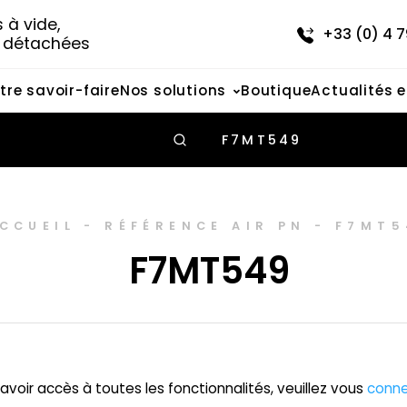
à vide, 
+33 (0) 4 7
s détachées
tre savoir-faire
Nos solutions
Boutique
Actualités 
F7MT549
CCUEIL
-
RÉFÉRENCE AIR PN
-
F7MT5
F7MT549
avoir accès à toutes les fonctionnalités, veuillez vous
conne