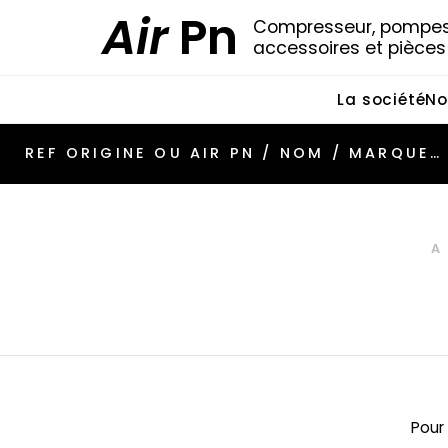
Air
Pn
Compresseur, pompes 
accessoires et pièce
La société
No
A
Pour 