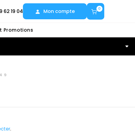
0
9 62 19 04
Mon compte
et Promotions
49
cter
.