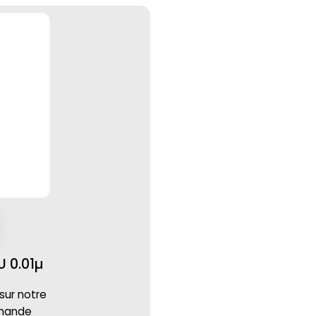
 0.01µ
 sur notre
mmande