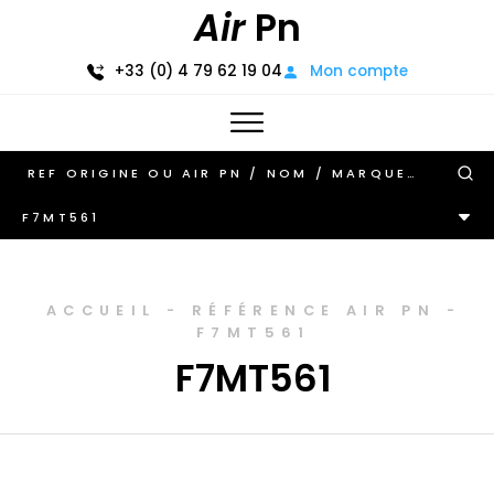
Air
Pn
+33 (0) 4 79 62 19 04
Mon compte
F7MT561
ACCUEIL
-
RÉFÉRENCE AIR PN
-
F7MT561
F7MT561