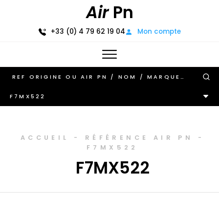
Air
Pn
+33 (0) 4 79 62 19 04
Mon compte
F7MX522
ACCUEIL
-
RÉFÉRENCE AIR PN
-
F7MX522
F7MX522