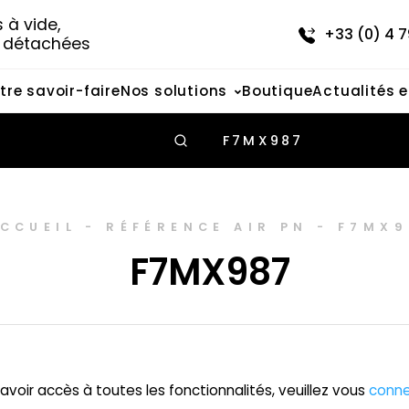
à vide, 
+33 (0) 4 7
s détachées
tre savoir-faire
Nos solutions
Boutique
Actualités 
F7MX987
CCUEIL
-
RÉFÉRENCE AIR PN
-
F7MX9
F7MX987
avoir accès à toutes les fonctionnalités, veuillez vous
conne