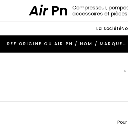
Air
Pn
Compresseur, pompes 
accessoires et pièce
La société
No
A
Pour 