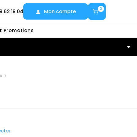
0
9 62 19 04
Mon compte
et Promotions
87
cter
.