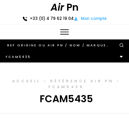
Air
Pn
+33 (0) 4 79 62 19 04
Mon compte
FCAM5435
ACCUEIL
-
RÉFÉRENCE AIR PN
-
FCAM5435
FCAM5435