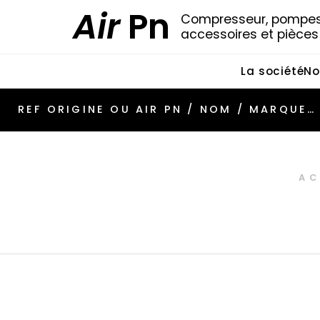
Air
Pn
Compresseur, pompes 
accessoires et pièce
La société
No
AC