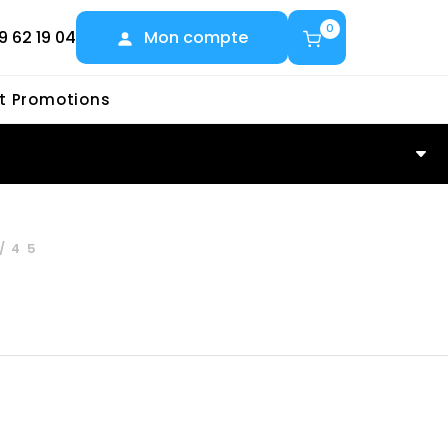
0
9 62 19 04
Mon compte
et Promotions
/45