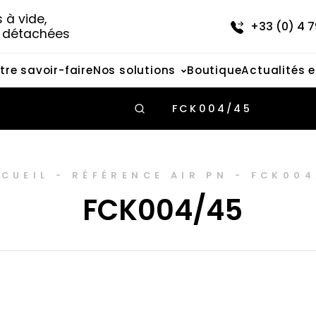
à vide, 
+33 (0) 4 7
s détachées
tre savoir-faire
Nos solutions
Boutique
Actualités 
FCK004/45
CUEIL
-
RÉFÉRENCE AIR PN
-
FCK004
FCK004/45