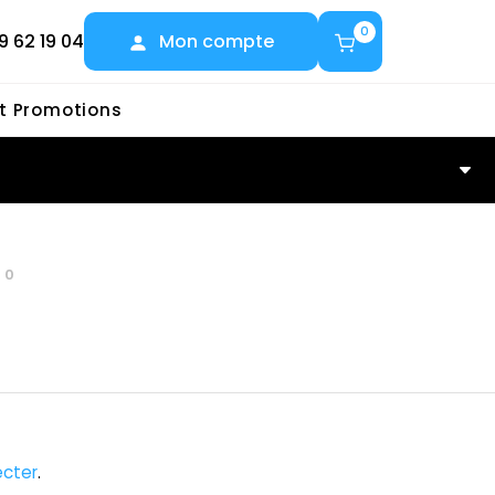
0
9 62 19 04
Mon compte
et Promotions
80
cter
.