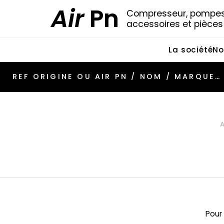
Air
Pn
Compresseur, pompes 
accessoires et pièce
La société
No
Pour 