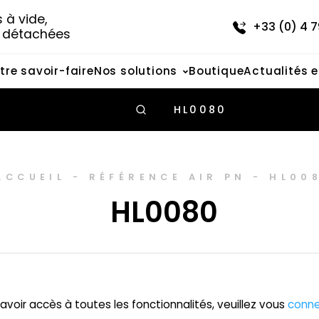
à vide, 
+33 (0) 4 7
s détachées
tre savoir-faire
Nos solutions
Boutique
Actualités 
HL0080
ACCUEIL
-
RÉFÉRENCE AIR PN
-
HL00
HL0080
avoir accès à toutes les fonctionnalités, veuillez vous
conne