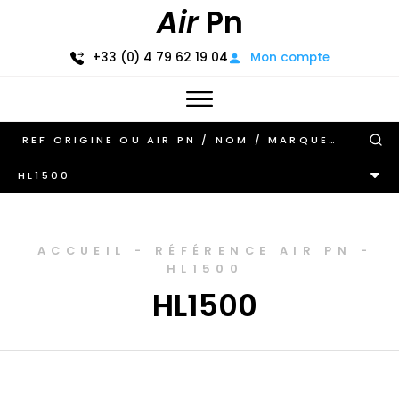
Air
Pn
+33 (0) 4 79 62 19 04
Mon compte
HL1500
ACCUEIL
-
RÉFÉRENCE AIR PN
-
HL1500
HL1500