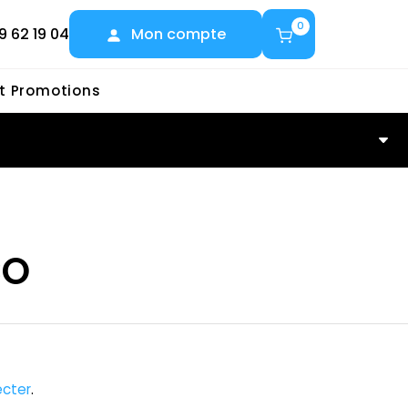
0
9 62 19 04
Mon compte
et Promotions
O
CO
cter
.