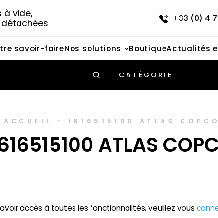
à vide, 
+33 (0) 4 7
s détachées
tre savoir-faire
Nos solutions
Boutique
Actualités 
CATÉGORIE
ACCUEIL
-
1616515100 ATLAS COPC
1616515100 ATLAS COP
avoir accès à toutes les fonctionnalités, veuillez vous
conne