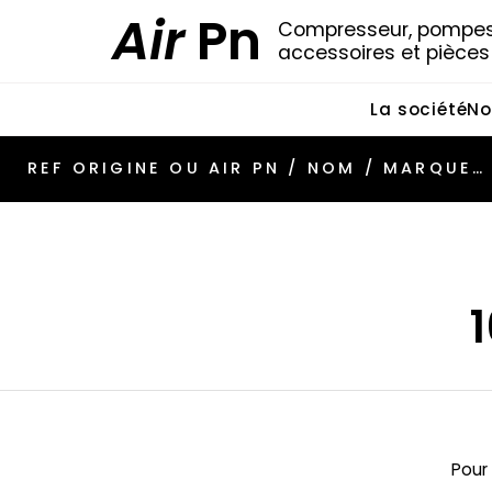
Air
Pn
Compresseur, pompes 
accessoires et pièce
La société
No
Pour 