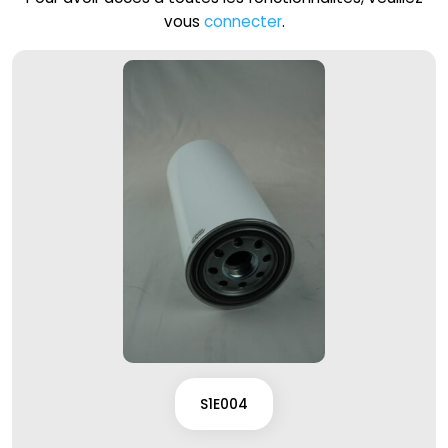
vous
connecter
.
S1E004