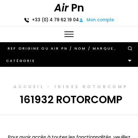
Air
Pn
+33 (0) 4 79 62 19 04
Mon compte
CATÉGORIE
ACCUEIL
-
161932 ROTORCOMP
161932 ROTORCOMP
Pour avoir accès à toutes les fonctionnalités, veuillez