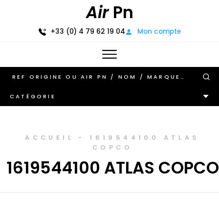
Air
Pn
+33 (0) 4 79 62 19 04
Mon compte
CATÉGORIE
ACCUEIL
-
1619544100 ATLAS
COPCO
1619544100 ATLAS COPCO