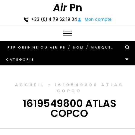
Air
Pn
+33 (0) 4 79 62 19 04
Mon compte
CATÉGORIE
ACCUEIL
-
1619549800 ATLAS
COPCO
1619549800 ATLAS
COPCO