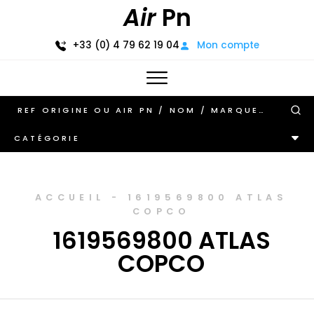
Air
Pn
+33 (0) 4 79 62 19 04
Mon compte
CATÉGORIE
ACCUEIL
-
1619569800 ATLAS
COPCO
1619569800 ATLAS
COPCO