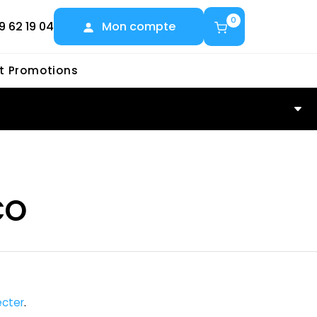
0
9 62 19 04
Mon compte
et Promotions
O
CO
cter
.