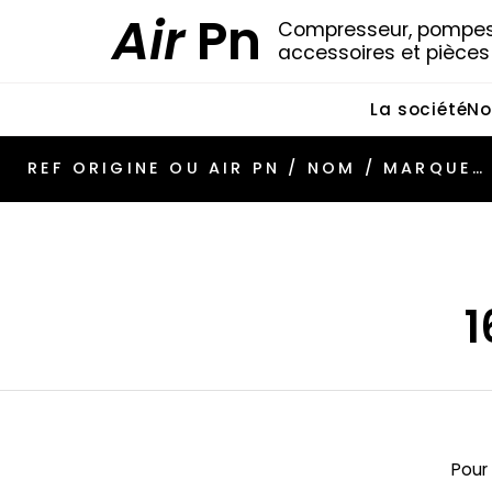
Air
Pn
Compresseur, pompes 
accessoires et pièce
La société
No
1
Pour 