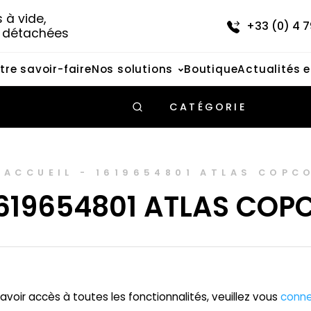
à vide, 
+33 (0) 4 7
s détachées
tre savoir-faire
Nos solutions
Boutique
Actualités 
CATÉGORIE
ACCUEIL
-
1619654801 ATLAS COPC
619654801 ATLAS COP
avoir accès à toutes les fonctionnalités, veuillez vous
conne