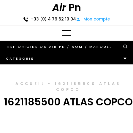
Air
Pn
+33 (0) 4 79 62 19 04
Mon compte
CATÉGORIE
ACCUEIL
-
1621185500 ATLAS
COPCO
1621185500 ATLAS COPCO