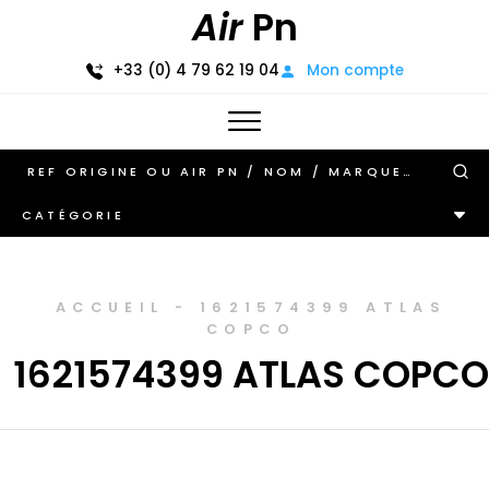
Air
Pn
+33 (0) 4 79 62 19 04
Mon compte
CATÉGORIE
ACCUEIL
-
1621574399 ATLAS
COPCO
1621574399 ATLAS COPCO