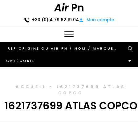
Air
Pn
+33 (0) 4 79 62 19 04
Mon compte
CATÉGORIE
ACCUEIL
-
1621737699 ATLAS
COPCO
1621737699 ATLAS COPCO