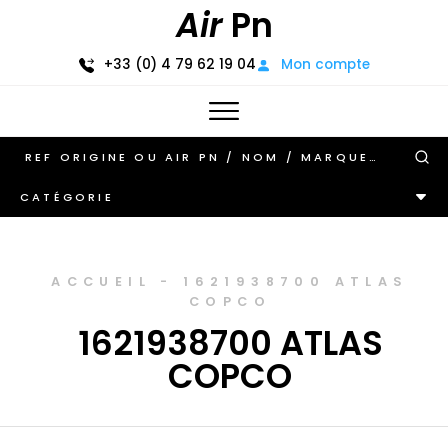
Air
Pn
+33 (0) 4 79 62 19 04
Mon compte
CATÉGORIE
ACCUEIL
-
1621938700 ATLAS
COPCO
1621938700 ATLAS
COPCO