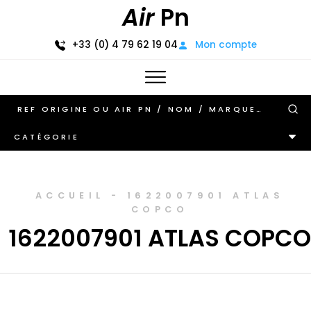
Air
Pn
+33 (0) 4 79 62 19 04
Mon compte
CATÉGORIE
ACCUEIL
-
1622007901 ATLAS
COPCO
1622007901 ATLAS COPCO