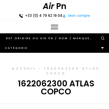
Air
Pn
+33 (0) 4 79 62 19 04
Mon compte
CATÉGORIE
ACCUEIL
-
1622062300 ATLAS
COPCO
1622062300 ATLAS
COPCO