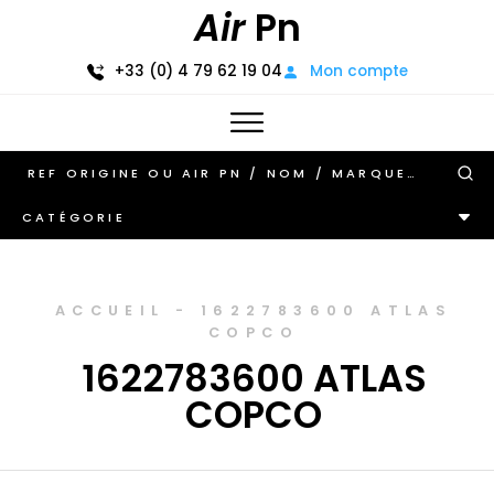
Air
Pn
+33 (0) 4 79 62 19 04
Mon compte
CATÉGORIE
ACCUEIL
-
1622783600 ATLAS
COPCO
1622783600 ATLAS
COPCO