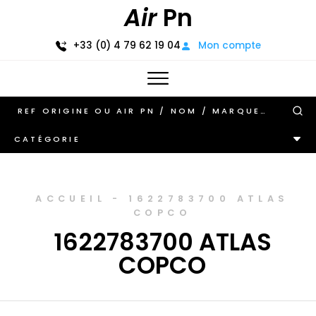
Air
Pn
+33 (0) 4 79 62 19 04
Mon compte
CATÉGORIE
ACCUEIL
-
1622783700 ATLAS
COPCO
1622783700 ATLAS
COPCO