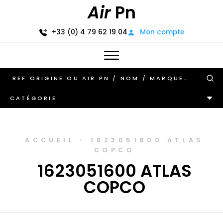
Air
Pn
+33 (0) 4 79 62 19 04
Mon compte
CATÉGORIE
ACCUEIL
-
1623051600 ATLAS
COPCO
1623051600 ATLAS
COPCO