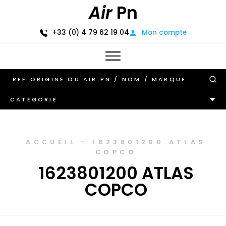
Air
Pn
+33 (0) 4 79 62 19 04
Mon compte
CATÉGORIE
ACCUEIL
-
1623801200 ATLAS
COPCO
1623801200 ATLAS
COPCO