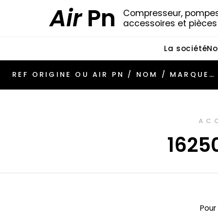
Air
Pn
Compresseur, pompes 
accessoires et pièce
La société
No
AC
1625
Pour 