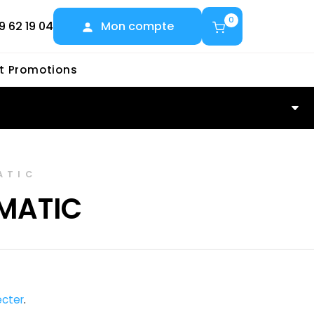
0
9 62 19 04
Mon compte
et Promotions
ATIC
MATIC
cter
.