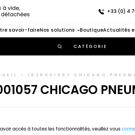
à vide, 
+33 (0) 4 7
s détachées
tre savoir-faire
Nos solutions
Boutique
Actualités 
CATÉGORIE
CUEIL
-
1625001057 CHICAGO PNEUM
001057 CHICAGO PNEU
avoir accès à toutes les fonctionnalités, veuillez vous
conne