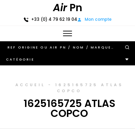
Air
Pn
+33 (0) 4 79 62 19 04
Mon compte
CATÉGORIE
ACCUEIL
-
1625165725 ATLAS
COPCO
1625165725 ATLAS
COPCO